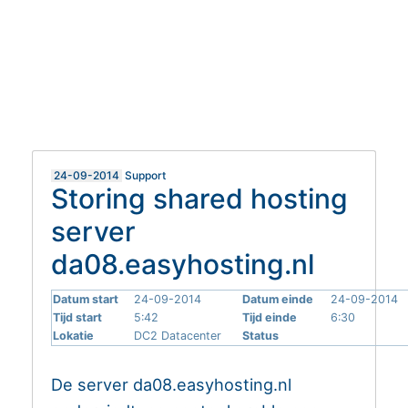
MIJN EASYHOSTING
HELPDESK
24-09-2014
Support
Storing shared hosting
server
da08.easyhosting.nl
Datum start
24-09-2014
Datum einde
24-09-2014
Tijd start
5:42
Tijd einde
6:30
Lokatie
DC2 Datacenter
Status
De server da08.easyhosting.nl