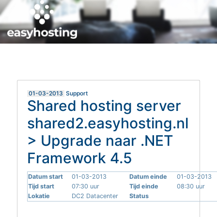
MIJN EASYHOSTING
HELPDESK
01-03-2013
Support
Shared hosting server
shared2.easyhosting.nl
> Upgrade naar .NET
Framework 4.5
Datum start
01-03-2013
Datum einde
01-03-2013
Tijd start
07:30 uur
Tijd einde
08:30 uur
Lokatie
DC2 Datacenter
Status