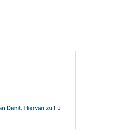
MIJN EASYHOSTING
HELPDESK
 Denit. Hiervan zult u