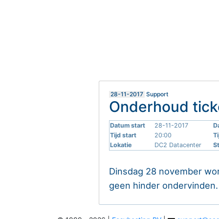
28-11-2017
Support
Onderhoud tick
Datum start
28-11-2017
D
Tijd start
20:00
Ti
Lokatie
DC2 Datacenter
S
Dinsdag 28 november word
geen hinder ondervinden.