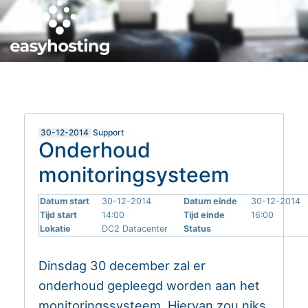
MIJN EASYHOSTING
HELPDESK
30-12-2014
Support
Onderhoud
monitoringsysteem
Datum start
30-12-2014
Datum einde
30-12-2014
Tijd start
14:00
Tijd einde
16:00
Lokatie
DC2 Datacenter
Status
Dinsdag 30 december zal er
onderhoud gepleegd worden aan het
monitoringssysteem. Hiervan zou niks