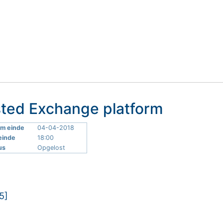
ted Exchange platform
m einde
04-04-2018
 einde
18:00
us
Opgelost
5]