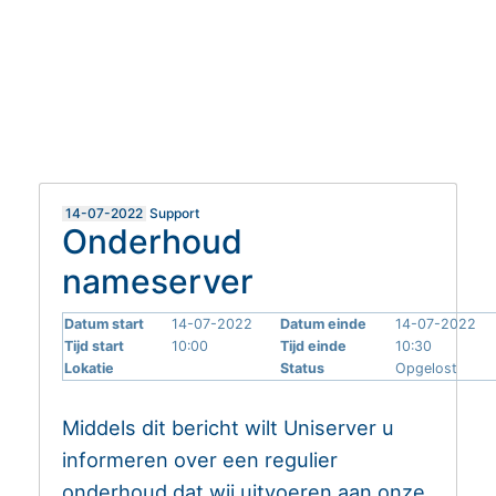
MIJN EASYHOSTING
HELPDESK
14-07-2022
Support
Onderhoud
nameserver
Datum start
14-07-2022
Datum einde
14-07-2022
Tijd start
10:00
Tijd einde
10:30
Lokatie
Status
Opgelost
Middels dit bericht wilt Uniserver u
informeren over een regulier
onderhoud dat wij uitvoeren aan onze