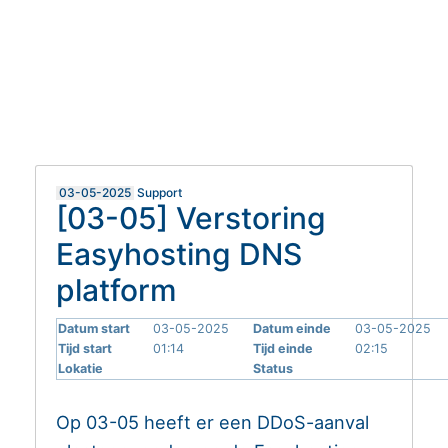
MIJN EASYHOSTING
HELPDESK
03-05-2025
Support
[03-05] Verstoring
Easyhosting DNS
platform
Datum start
03-05-2025
Datum einde
03-05-2025
Tijd start
01:14
Tijd einde
02:15
Lokatie
Status
Op 03-05 heeft er een DDoS-aanval